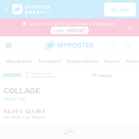
MYPOSTER
Zur App
(4,6)
🪩 Sichere Dir 10% EXTRA ab 2 Produkten.
Code:
VIBE10
Wandbilder
Fotobuch
Bilderrahmen
Karten
Fotoc
4.7
basierend auf
21.289 Rezensionen
COLLAGE
Vorlage: Yes!
69,99 €
127,49 €
inkl. MwSt. zzgl. Versand