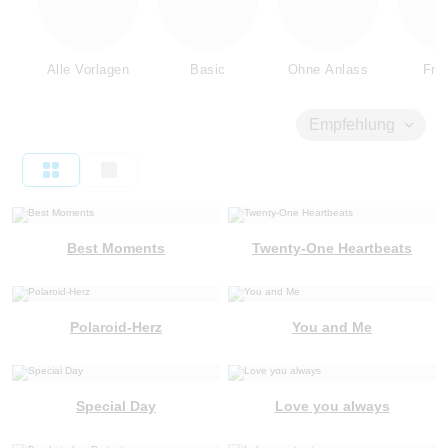
Alle Vorlagen
Basic
Ohne Anlass
Fre
Empfehlung
Best Moments
Twenty-One Heartbeats
Polaroid-Herz
You and Me
Special Day
Love you always