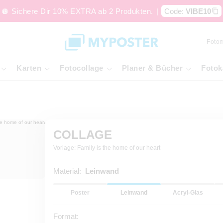
🪩 Sichere Dir 10% EXTRA ab 2 Produkten.
|
Code:
VIBE10
Foto
Karten
Fotocollage
Planer & Bücher
Fotok
COLLAGE
Vorlage: Family is the home of our heart
Material:
Leinwand
Poster
Leinwand
Acryl-Glas
Format: