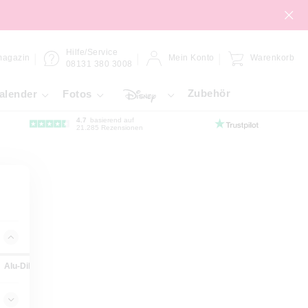
Hilfe/Service
magazin
Mein Konto
Warenkorb
08131 380 3008
Zubehör
alender
Fotos
4.7
basierend auf
21.285 Rezensionen
Alu-Dibond
Forex-Platte
Gallery-Bond
Hahnemühle
K