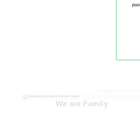
puo
We are Family