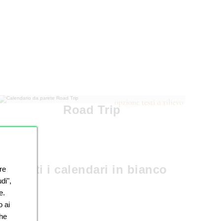
Road Trip
Tutti i calendari in bianco
re
di",
e.
o ai
che