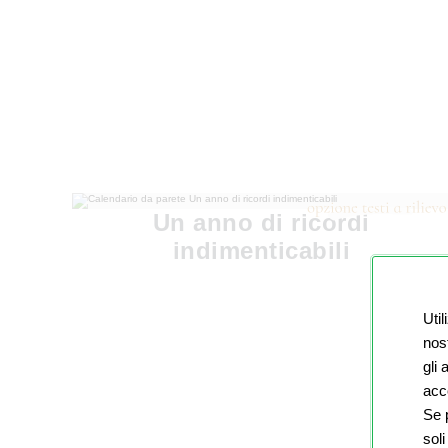
Un anno di ricordi
indimenticabili
Util
nost
gli
acco
Se p
soli