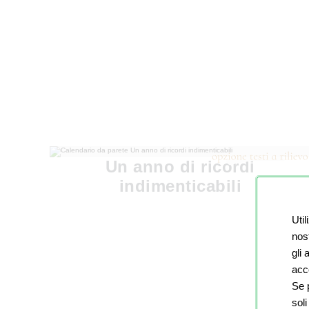
Un anno di ricordi
indimenticabili
Util
nost
gli
acco
Se p
soli