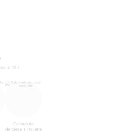
e
gna in 48H
Calendario
olandese silhouette