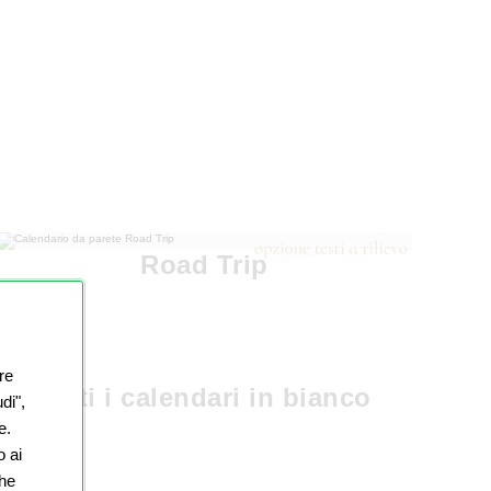
Road Trip
re
Tutti i calendari in bianco
di",
e.
o ai
che