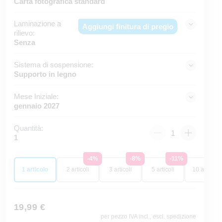
Carta fotografica standard
Laminazione a
Aggiungi finitura di pregio
rilievo:
Senza
Sistema di sospensione:
Supporto in legno
Mese Iniziale:
gennaio 2027
Quantità:
1
-4%
-8%
-11%
-1
1 articolo
2 articoli
3 articoli
5 articoli
10 articoli
19,99 €
per pezzo IVA incl., escl. spedizione