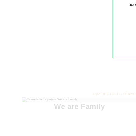
puo
We are Family