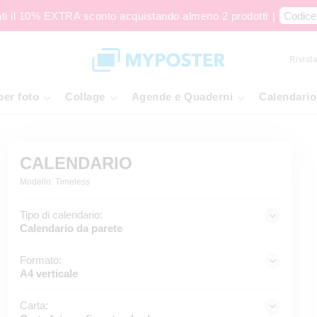
ati il 10% EXTRA sconto acquistando almeno 2 prodotti
|
Codice
Rivista
per foto
Collage
Agende e Quaderni
Calendario
CALENDARIO
Modello: Timeless
Tipo di calendario:
Calendario da parete
Formato:
A4 verticale
Carta: