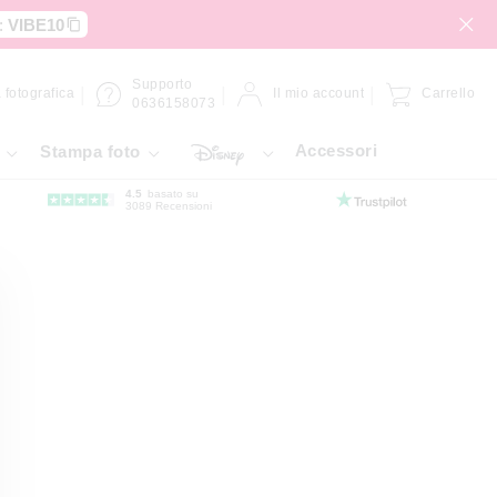
:
VIBE10
Supporto
 fotografica
Il mio account
Carrello
0636158073
Accessori
Stampa foto
4.5
basato su
3089 Recensioni
 Dibond
Pannello Forex
Gallery bond
Carta Hahnemühle
Pellicola ad