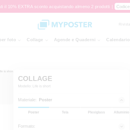
ati il 10% EXTRA sconto acquistando almeno 2 prodotti
|
Codice
Rivista
per foto
Collage
Agende e Quaderni
Calendario
COLLAGE
Modello: Life is short
Materiale:
Poster
Poster
Tela
Plexiglass
Alluminio
Formato: