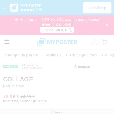
MYPOSTER
Usa l’app
(4,6)
🪩 Assicurati il 10% EXTRA sconto acquistando
almeno 2 prodotti
Codice:
VIBE10
Stampe da parete
Fotolibro
Cornice per foto
Colla
4.5
basato su
3090 Recensioni
COLLAGE
Modello: Amore
39,99 €
72,49 €
IVA inclusa, esclusa Spedizione