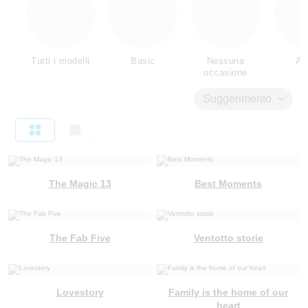
Tutti i modelli
Basic
Nessuna
Am
occasione
Suggerimento
The Magic 13
Best Moments
The Fab Five
Ventotto storie
Lovestory
Family is the home of our
heart