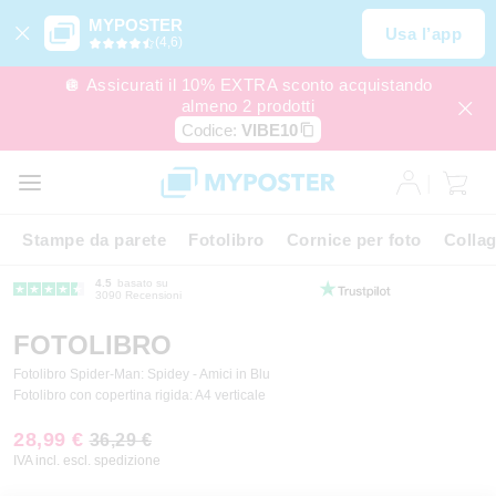
MYPOSTER
Usa l’app
(4,6)
🪩 Assicurati il 10% EXTRA sconto acquistando
almeno 2 prodotti
Codice:
VIBE10
Stampe da parete
Fotolibro
Cornice per foto
Colla
4.5
basato su
3090 Recensioni
FOTOLIBRO
Fotolibro Spider-Man: Spidey - Amici in Blu
Fotolibro con copertina rigida: A4 verticale
28,99 €
36,29 €
IVA incl. escl. spedizione