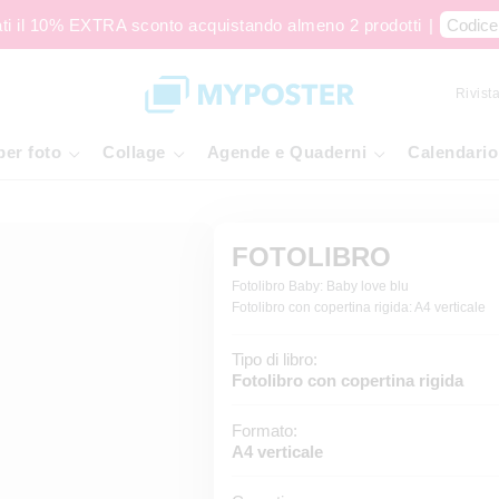
ati il 10% EXTRA sconto acquistando almeno 2 prodotti
|
Codice
Rivista
per foto
Collage
Agende e Quaderni
Calendario
FOTOLIBRO
Fotolibro Baby: Baby love blu
Fotolibro con copertina rigida: A4 verticale
Tipo di libro:
Fotolibro con copertina rigida
Formato:
A4 verticale