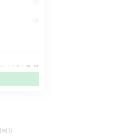
VA incl. escl. spedizione
elli