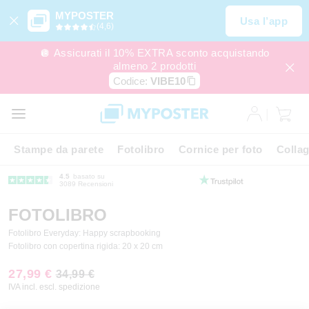
MYPOSTER
Usa l’app
(4,6)
🪩 Assicurati il 10% EXTRA sconto acquistando
almeno 2 prodotti
Codice:
VIBE10
Stampe da parete
Fotolibro
Cornice per foto
Colla
4.5
basato su
3089 Recensioni
FOTOLIBRO
Fotolibro Everyday: Happy scrapbooking
Fotolibro con copertina rigida: 20 x 20 cm
27,99 €
34,99 €
IVA incl. escl. spedizione