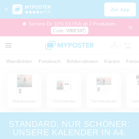
MYPOSTER
Zur App
(4,6)
🪩 Sichere Dir 10% EXTRA ab 2 Produkten.
Code:
VIBE10
Wandbilder
Fotobuch
Bilderrahmen
Karten
Fotoc
Wandkalender
Tischkalender
Terminkalender
Fami
STANDARD, NUR SCHÖNER:
UNSERE KALENDER IN A4.