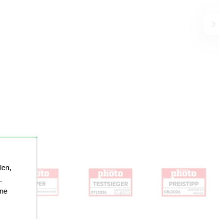
len,
.
ine