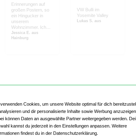
Erinnerungen auf
VW Bulli im
großen Postern, so
Yosemite Valley
ein Hingucker in
Lukas S. aus
unserem
Wohnzimmer. Ich
liebe sie und wir
Jessica E. aus
Hainburg
haben in unserem
Haus noch einiges
vor mit unseren
geliebten Fotos.
 verwenden Cookies, um unsere Website optimal für dich bereitzustel
analysieren und dir personalisierte Inhalte sowie Werbung anzuzeigen
ei können Daten an ausgewählte Partner weitergegeben werden. De
wahl kannst du jederzeit in den Einstellungen anpassen. Weitere
ormationen findest du in der Datenschutzerklärung.