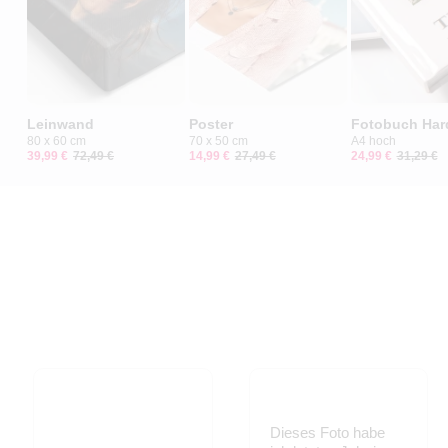
Leinwand
Poster
Fotobuch Har
80 x 60 cm
70 x 50 cm
A4 hoch
39,99 €
72,49 €
14,99 €
27,49 €
24,99 €
31,29 €
Dieses Foto habe