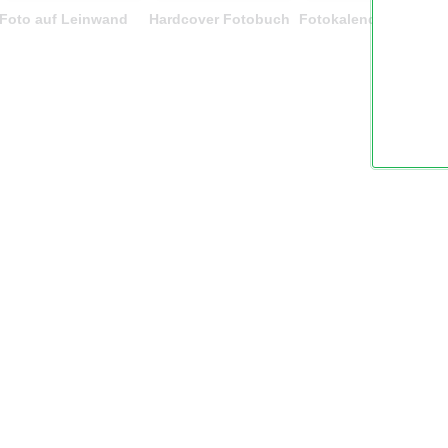
Foto auf Leinwand
Hardcover Fotobuch
Fotokalender