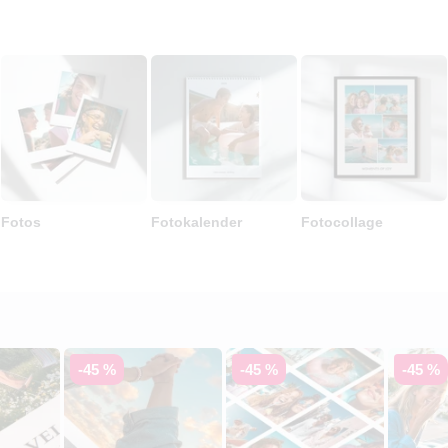
Fotos
Fotokalender
Fotocollage
-45 %
-45 %
-45 %