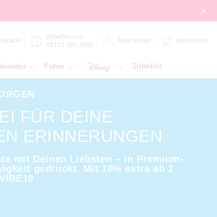
Hilfe/Service
magazin
Mein Konto
Warenkorb
08131 380 3008
Zubehör
alender
Fotos
MORGEN
EI FÜR DEINE
EN ERINNERUNGEN
e mit Deinen Liebsten – in Premium-
wigkeit gedruckt. Mit 10% extra ab 2
 VIBE10