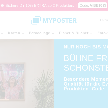
🪩 Sichere Dir 10% EXTRA ab 2 Produkten.
|
Code:
VIBE10
Foto
Karten
Fotocollage
Planer & Bücher
Fotok
NUR NOCH BIS 
BÜHNE FR
SCHÖNST
Besondere Moment
Qualität für die E
Produkten. Code: