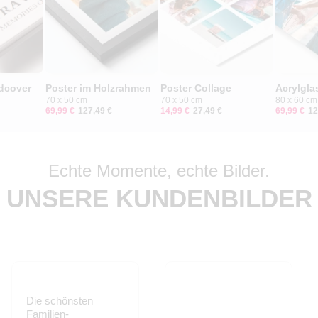
dcover
Poster im Holzrahmen
Poster Collage
Acrylgla
70 x 50 cm
70 x 50 cm
80 x 60 cm
69,99 €
127,49 €
14,99 €
27,49 €
69,99 €
12
Echte Momente, echte Bilder.
UNSERE KUNDENBILDER
Die schönsten
Familien-