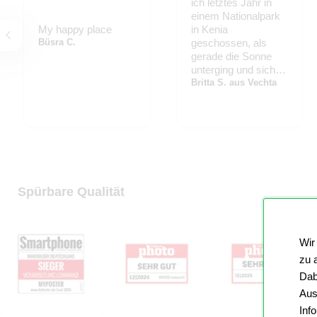
ich letztes Jahr in
einem Nationalpark
My happy place
in Kenia
Büsra C.
geschossen, als
gerade die Sonne
unterging und sich
der Elefant ruhig
Britta S. aus Vechta
durch die Landschaft
bewegt hat. Dass es
jetzt so riesig an
meiner Wand hängt,
ist ein Traum! Der
Blick auf diese
LEINWAND lässt
Spürbare Qualität
mich zur Ruhe
kommen...
Wir
zu 
Dab
Aus
Inf