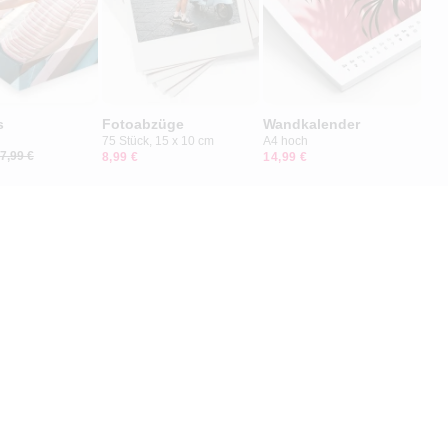
s
Fotoabzüge
Wandkalender
75 Stück, 15 x 10 cm
A4 hoch
7,99 €
8,99 €
14,99 €