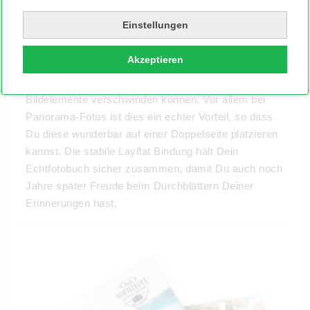
Layflat Bindung
Einstellungen
Mit der Fotobuch Layflat-Bindung kommen Deine
Fotomotive komplett zur Geltung,
bis in den
Akzeptieren
äußersten Winkel
. Das
Fotobuch
lässt sich ganz
flach aufschlagen. Es gibt keine mittlere Falz, in der
Bildelemente verschwinden können. Vor allem bei
Panorama-Fotos ist dies ein echter Vorteil, so dass
Du diese wunderbar auf einer Doppelseite platzieren
kannst. Die stabile Layflat Bindung hält Dein
Echtfotobuch sicher zusammen, damit Du auch noch
Jahre später Freude beim Durchblättern Deiner
Erinnerungen hast.