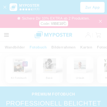
MYPOSTER
Zur App
(4,6)
🪩 Sichere Dir 10% EXTRA ab 2 Produkten.
Code:
VIBE10
Wandbilder
Fotobuch
Bilderrahmen
Karten
Fotoc
KI-Fotobuch
Basic
Urlaub
H
PREMIUM FOTOBUCH
PROFESSIONELL BELICHTET