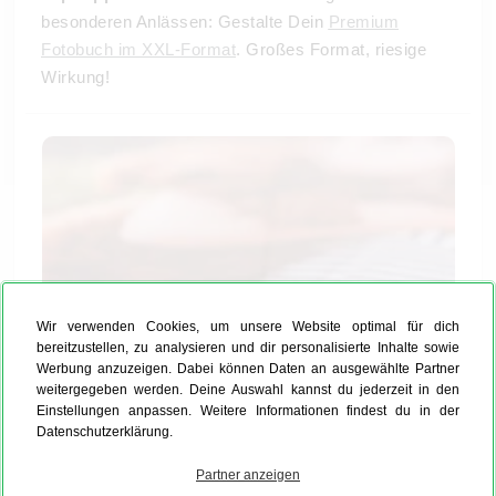
besonderen Anlässen: Gestalte Dein
Premium
Fotobuch im XXL-Format
. Großes Format, riesige
Wirkung!
Wir verwenden Cookies, um unsere Website optimal für dich
bereitzustellen, zu analysieren und dir personalisierte Inhalte sowie
Werbung anzuzeigen. Dabei können Daten an ausgewählte Partner
weitergegeben werden. Deine Auswahl kannst du jederzeit in den
Einstellungen anpassen. Weitere Informationen findest du in der
Datenschutzerklärung.
Partner anzeigen
Das Plus des Premium Fotobuchs: die