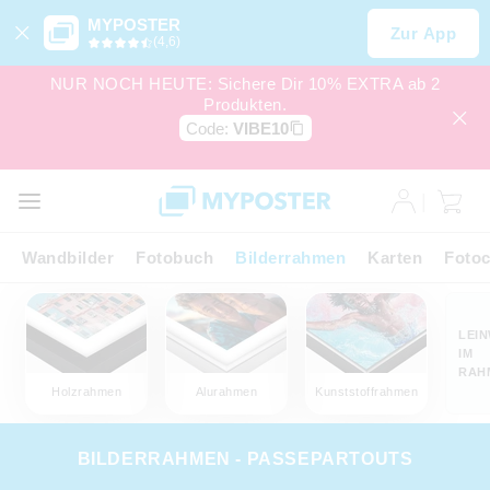
MYPOSTER
Zur App
(4,6)
NUR NOCH HEUTE: Sichere Dir 10% EXTRA ab 2
Produkten.
Code:
VIBE10
Wandbilder
Fotobuch
Bilderrahmen
Karten
Fotoc
LEI
IM
RAH
Holzrahmen
Alurahmen
Kunststoffrahmen
BILDERRAHMEN - PASSEPARTOUTS