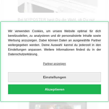
Bei MYPOSTER hast Du die Wahl, ob Du nur
einen
Bilderrahmen mit Passepartout
, oder
Wir verwenden Cookies, um unsere Website optimal für dich
gleich das Komplettpaket (Dein Bild mit
bereitzustellen, zu analysieren und dir personalisierte Inhalte sowie
Passepartout und Rahmen) bestellen möchtest.
Werbung anzuzeigen. Dabei können Daten an ausgewählte Partner
Der Vorteil, wenn Du Dein
Bild gleich rahmen
weitergegeben werden. Deine Auswahl kannst du jederzeit in den
Einstellungen anpassen. Weitere Informationen findest du in der
lässt
: Es wird fusselfrei geliefert, Du hast zu
Datenschutzerklärung.
Hause keinen Aufwand mehr und kannst das
Bild sofort an die Wand bringen
.
Partner anzeigen
Einstellungen
Zusammenspiel von Bilderrahmen und
Passepartouts
Akzeptieren