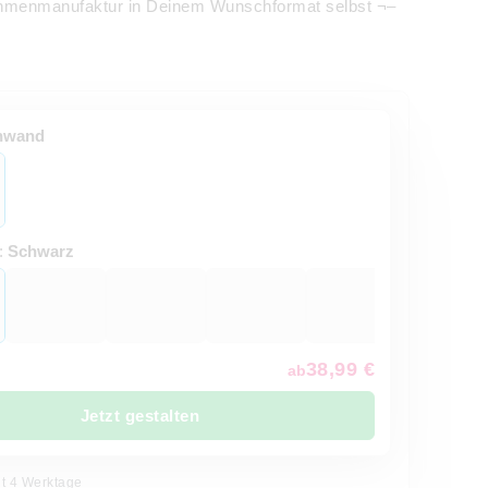
 Rahmenmanufaktur in Deinem Wunschformat selbst ¬–
nwand
:
Schwarz
38,99 €
ab
Jetzt gestalten
it 4 Werktage