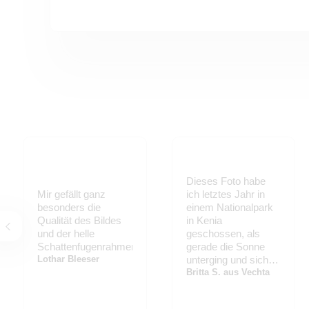
Dieses Foto habe
Mir gefällt ganz
ich letztes Jahr in
besonders die
einem Nationalpark
Qualität des Bildes
in Kenia
und der helle
geschossen, als
Schattenfugenrahmen.
gerade die Sonne
Lothar Bleeser
unterging und sich
der Elefant ruhig
Britta S. aus Vechta
durch die Landschaft
bewegt hat. Dass es