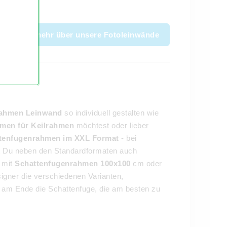
rucken.
Erfahre mehr über unsere Fotoleinwände
rahmen Leinwand
so individuell gestalten wie
men für Keilrahmen
möchtest oder lieber
tenfugenrahmen im XXL Format
- bei
t Du neben den Standardformaten auch
 mit
Schattenfugenrahmen 100x100
cm oder
gner die verschiedenen Varianten,
e am Ende die Schattenfuge, die am besten zu