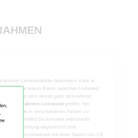
RAHMEN
rahmten Leinwandbilder besonders stark in
lassen einen leeren Raum zwischen Leinwand
chweben. Wer also diesen ganz besonderen
ttenfugenrahmen-Leinwand
greifen. Bei
len,
attenrahmen
in verschiedenen Farben zu
.
assen. So erhältst Du komplett individuelle
ine
 Deine Einrichtung abgestimmt sind.
rer Gallerie-Leinwände mit einer Stärke von 3,8