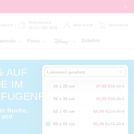
Hilfe/Service
magazin
Mein Konto
Warenkorb
08131 380 3008
Zubehör
alender
Fotos
% AUF
Leinwand gerahmt
E IM
30 x 20 cm
37,99 €
69,49 €
NFUGENRAHMEN
40 x 30 cm
48,99 €
89,49 €
in Buche,
60 x 45 cm
64,99 €
118,49 €
 und
80 x 60 cm
95,99 €
174,49 €