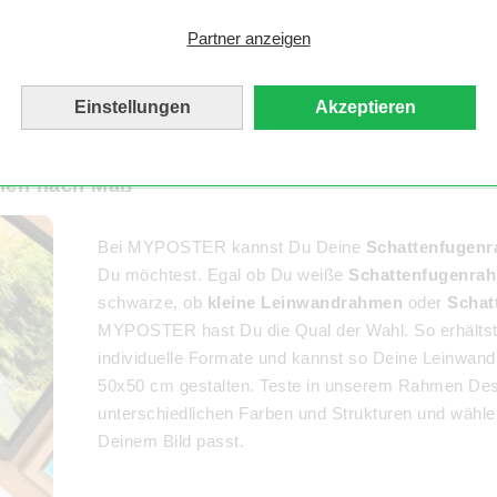
und blanke
cm können auch ganz ohne Rahmen richtig beeind
Begeisterung. Meine
Partner anzeigen
Idee zu diesem Bild:
Dankbarkeit und
Liebe. Vielen Dank,
Einstellungen
Akzeptieren
MYPOSTER!
men nach Maß
Bei MYPOSTER kannst Du Deine
Schattenfugen
Du möchtest. Egal ob Du weiße
Schattenfugenrah
schwarze, ob
kleine Leinwandrahmen
oder
Schat
MYPOSTER hast Du die Qual der Wahl. So erhälts
individuelle Formate und kannst so Deine Leinwand
50x50 cm gestalten. Teste in unserem Rahmen Desi
unterschiedlichen Farben und Strukturen und wähl
Deinem Bild passt.