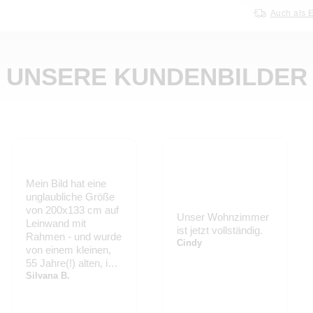
Auch als 
UNSERE KUNDENBILDER
Mein Bild hat eine
unglaubliche Größe
von 200x133 cm auf
Unser Wohnzimmer
Leinwand mit
ist jetzt vollständig.
Rahmen - und wurde
Cindy
von einem kleinen,
55 Jahre(!) alten, im
Original nur 7,5x10,5
Silvana B.
cm großen
Schwarz/Weiß-Foto