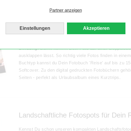
Partner anzeigen
Tolle Typen für Dein Urlaubsfotobuc
Einstellungen
Akzeptieren
Hast Du traumhafte Landschaftsfotos gemacht und m
Fotobuch
"Urlaub"
präsentieren? Dafür empfehlen wi
Bindung
. Damit kommt Dein Foto auf einer Doppelseit
ausklappen lässt. So richtig viele Fotos finden in eine
Buchtyp kannst du Dein Fotobuch 'Reise' auf bis zu 15
Softcover. Zu den digital gedruckten Fotobüchern gehör
Seiten - perfekt als Urlaubsalbum eines Kurztrips.
Landschaftliche Fotospots für Dein 
Kennst Du schon unseren kompakten Landschaftsfotog