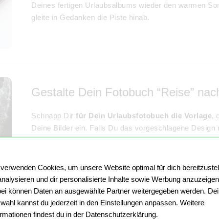
Deines fertigen Urlaubsalbums wieder den warmen 
gleite in Gedanken die Piste hinab.
Gestalte Dein Fotobuch “Reise” nac
Schnapp Dir
für Dein Urlaubsfotobuch die Vorlage
, 
Deine Bilder ein. Falls Du das vorgeschlagene Desig
das jederzeit tun. Ergänze bei Bedarf weitere Seiten, 
Deiner Fotos oder andere Hintergründe, beispielsweise 
Entdecke außerdem die große Auswahl an
Cliparts
un
 verwenden Cookies, um unsere Website optimal für dich bereitzustel
Lieblingsschrift. In wenigen Schritten ist Dein
Reisefo
analysieren und dir personalisierte Inhalte sowie Werbung anzuzeigen
Konfigurator und entdecke deine kreativen Möglichkeit
ei können Daten an ausgewählte Partner weitergegeben werden. De
wahl kannst du jederzeit in den Einstellungen anpassen. Weitere
ormationen findest du in der Datenschutzerklärung.