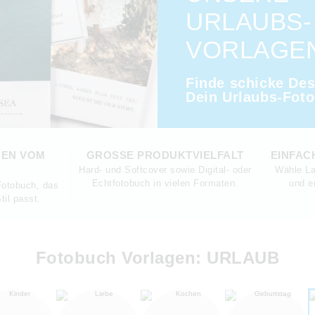
URLAUBS-
VORLAGEN
Finde schicke Des
Dein Urlaubs-Fot
GEN VOM
GROSSE PRODUKTVIELFALT
EINFAC
Hard- und Softcover sowie Digital- oder
Wähle La
Echtfotobuch in vielen Formaten.
und e
 Fotobuch, das
til passt.
Fotobuch Vorlagen: URLAUB