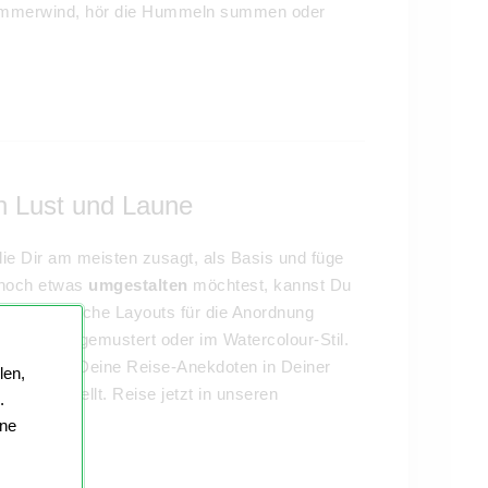
Sommerwind, hör die Hummeln summen oder
h Lust und Laune
die Dir am meisten zusagt, als Basis und füge
n noch etwas
umgestalten
möchtest, kannst Du
unterschiedliche Layouts für die Anordnung
einfarbig, gemustert oder im Watercolour-Stil.
d ergänze Deine Reise-Anekdoten in Deiner
len,
tobuch
erstellt. Reise jetzt in unseren
.
en!
ine