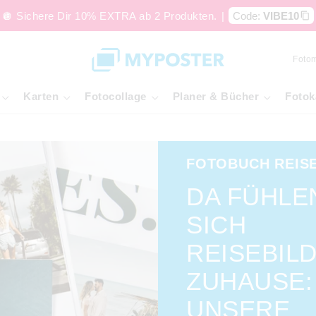
🪩 Sichere Dir 10% EXTRA ab 2 Produkten.
|
Code:
VIBE10
Foto
Karten
Fotocollage
Planer & Bücher
Fotok
FOTOBUCH REIS
DA FÜHLE
SICH
REISEBIL
ZUHAUSE:
UNSERE