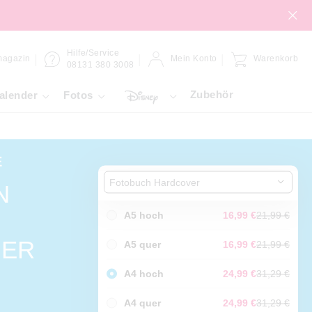
Hilfe/Service
magazin
Mein Konto
Warenkorb
08131 380 3008
Zubehör
alender
Fotos
E
Fotobuch Hardcover
N
A5 hoch
16,99 €
21,99 €
DER
A5 quer
16,99 €
21,99 €
A4 hoch
24,99 €
31,29 €
A4 quer
24,99 €
31,29 €