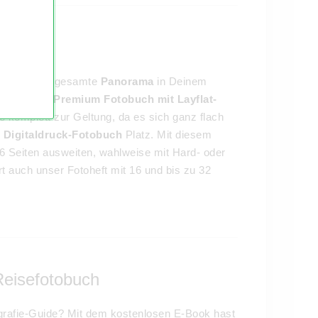
h
öchtest das gesamte
Panorama
in Deinem
r Dir unser
Premium Fotobuch mit Layflat-
e komplett zur Geltung, da es sich ganz flach
m
Digitaldruck-Fotobuch
Platz. Mit diesem
6 Seiten ausweiten, wahlweise mit Hard- oder
t auch unser Fotoheft mit 16 und bis zu 32
Reisefotobuch
rafie-Guide? Mit dem kostenlosen E-Book hast