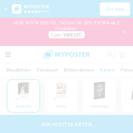
MYPOSTER
Zur App
(4,6)
NUR NOCH HEUTE: Sichere Dir 10% EXTRA ab 2
Produkten.
Code:
VIBE10
Wandbilder
Fotobuch
Bilderrahmen
Karten
Fotoc
Hochzeit
Geburt
Geburtstag
HOCHZEITSKARTEN