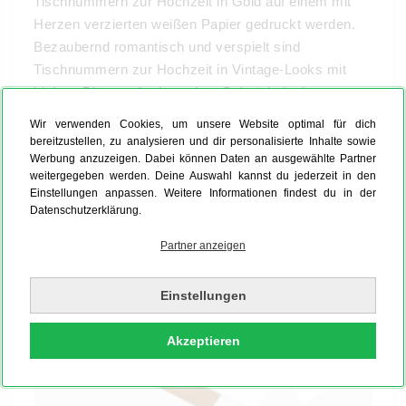
Tischnummern zur Hochzeit in Gold auf einem mit
Herzen verzierten weißen Papier gedruckt werden.
Bezaubernd romantisch und verspielt sind
Tischnummern zur Hochzeit in Vintage-Looks mit
kleinen Blüten oder barocken Schnörkeln. Lasst
Eurer Fantasie freien Lauf und gestaltet Euch die
Wir verwenden Cookies, um unsere Website optimal für dich
Märchenhochzeit, von der Ihr immer geträumt haben.
bereitzustellen, zu analysieren und dir personalisierte Inhalte sowie
Werbung anzuzeigen. Dabei können Daten an ausgewählte Partner
weitergegeben werden. Deine Auswahl kannst du jederzeit in den
Einstellungen anpassen. Weitere Informationen findest du in der
Datenschutzerklärung.
Partner anzeigen
Einstellungen
Akzeptieren