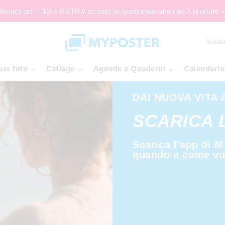
icurati il 10% EXTRA sconto acquistando almeno 2 prodotti
•
Rivista
per foto
Collage
Agende e Quaderni
Calendario
DAI NUOVA VITA 
SCARICA L
Scarica l'app di 
quando e come vuo