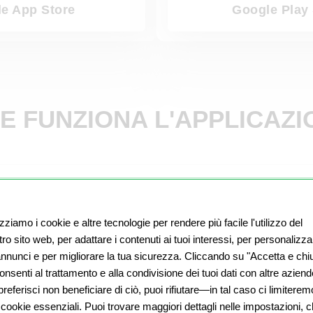
e App Store
Google Play 
E FUNZIONA L'APPLICAZI
STAMPA 50 FOTO GRATIS
izziamo i cookie e altre tecnologie per rendere più facile l'utilizzo del
ro sito web, per adattare i contenuti ai tuoi interessi, per personalizza
Finché terrai installata l'app, potrai far stampare 50 fot
 annunci e per migliorare la tua sicurezza. Cliccando su "Accetta e chiu
preferite e ordinale con uno dei nostri graziosi fotobox!
nsenti al trattamento e alla condivisione dei tuoi dati con altre aziend
referisci non beneficiare di ciò, puoi rifiutare—in tal caso ci limiterem
 cookie essenziali. Puoi trovare maggiori dettagli nelle impostazioni, 