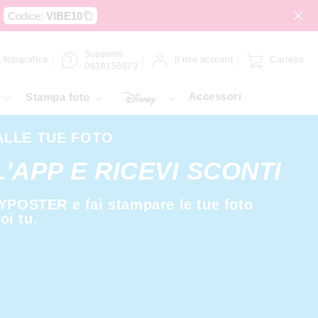
Codice:
VIBE10
Supporto
 fotografica
Il mio account
Carrello
0636158073
Accessori
Stampa foto
ALLE TUE FOTO
'APP E RICEVI SCONTI
MYPOSTER e fai stampare le tue foto
i tu.