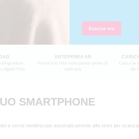
Scarica ora
OAD
ANTEPRIMA AR
CARIC
configuratore
Proietta la foto sulla parete prima di
Carica le 
 o Apple Foto
ordinarla
da 
 TUO SMARTPHONE
otto e verrai reindirizzato automaticamente allo store per scar