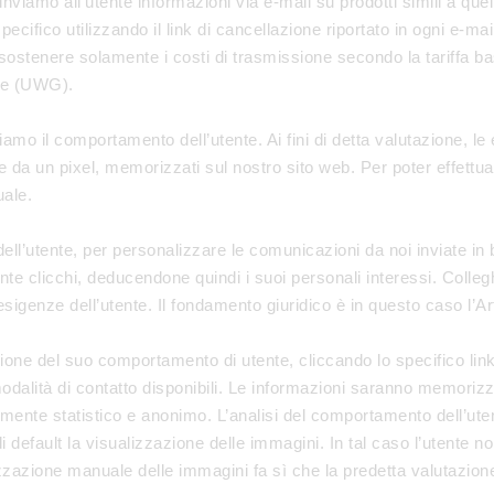
iamo all’utente informazioni via e-mail su prodotti simili a quell
ecifico utilizzando il link di cancellazione riportato in ogni e-mai
ostenere solamente i costi di trasmissione secondo la tariffa bas
le (UWG).
tiamo il comportamento dell’utente. Ai fini di detta valutazione, l
a un pixel, memorizzati sul nostro sito web. Per poter effettuare l
uale.
 dell’utente, per personalizzare le comunicazioni da noi inviate in
tente clicchi, deducendone quindi i suoi personali interessi. Colleg
 esigenze dell’utente. Il fondamento giuridico è in questo caso l’
ione del suo comportamento di utente, cliccando lo specifico link
alità di contatto disponibili. Le informazioni saranno memorizzat
e statistico e anonimo. L’analisi del comportamento dell’utente n
 default la visualizzazione delle immagini. In tal caso l’utente n
alizzazione manuale delle immagini fa sì che la predetta valutazion