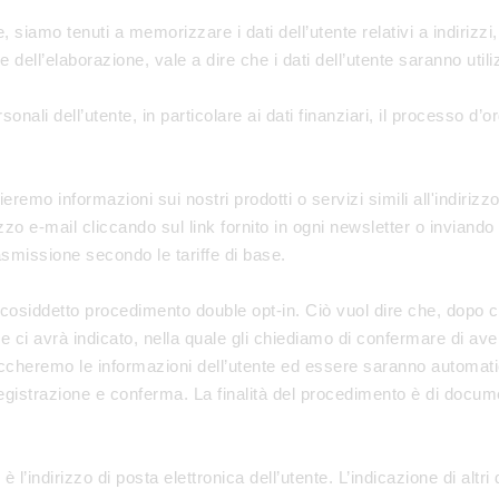
, siamo tenuti a memorizzare i dati dell’utente relativi a indirizzi
dell’elaborazione, vale a dire che i dati dell’utente saranno utili
ersonali dell’utente, in particolare ai dati finanziari, il processo 
ieremo informazioni sui nostri prodotti o servizi simili all'indirizz
izzo e-mail cliccando sul link fornito in ogni newsletter o invian
smissione secondo le tariffe di base.
l cosiddetto procedimento double opt-in. Ciò vuol dire che, dopo che
he ci avrà indicato, nella quale gli chiediamo di confermare di aver
bloccheremo le informazioni dell’utente ed essere saranno auto
i di registrazione e conferma. La finalità del procedimento è di docu
 è l’indirizzo di posta elettronica dell’utente. L’indicazione di alt