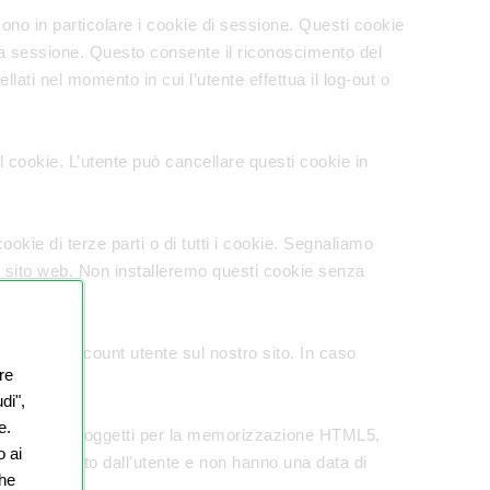
sono in particolare i cookie di sessione. Questi cookie
ca sessione. Questo consente il riconoscimento del
lati nel momento in cui l’utente effettua il log-out o
 cookie. L’utente può cancellare questi cookie in
okie di terze parti o di tutti i cookie. Segnaliamo
te sito web. Non installeremo questi cookie senza
sso di un account utente sul nostro sito. In caso
re
di",
e.
zziamo altresì oggetti per la memorizzazione HTML5,
o ai
er utilizzato dall’utente e non hanno una data di
che
n