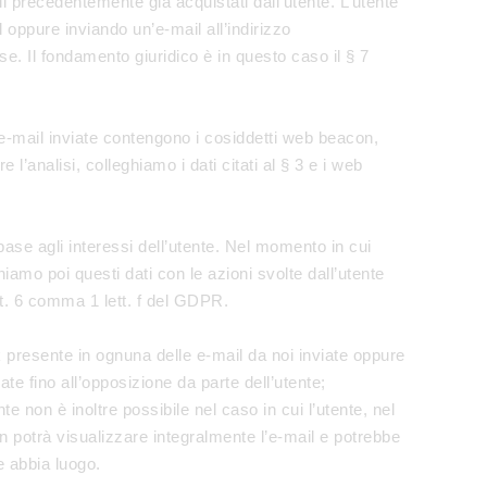
i precedentemente già acquistati dall’utente. L’utente
l oppure inviando un’e-mail all’indirizzo
e. Il fondamento giuridico è in questo caso il § 7
e e-mail inviate contengono i cosiddetti web beacon,
’analisi, colleghiamo i dati citati al § 3 e i web
 base agli interessi dell’utente. Nel momento in cui
hiamo poi questi dati con le azioni svolte dall’utente
Art. 6 comma 1 lett. f del GDPR.
 presente in ognuna delle e-mail da noi inviate oppure
e fino all’opposizione da parte dell’utente;
on è inoltre possibile nel caso in cui l’utente, nel
on potrà visualizzare integralmente l’e-mail e potrebbe
e abbia luogo.