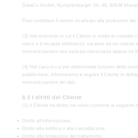
DataCo GmbH, Nymphenburger Str. 86, 80636 Monac
Puoi contattare il nostro incaricato alla protezione dei d
(3) Nel momento in cui il Cliente si mette in contatto c
nome e il recapito telefonico), saranno da noi salvati 
memorizzazione non sarà più necessaria oppure ne limit
(4) Nel caso in cui per determinate funzioni della nostra
pubblicitarie, informeremo a seguire il Cliente in dettag
memorizzazione dei dati.
§ 2 I diritti del Cliente
(1) Il Cliente ha diritto nei nostri confronti ai seguenti d
Diritto all’informazione,
Diritto alla rettifica o alla cancellazione,
Diritto alla limitazione del trattamento,