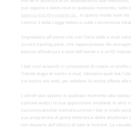
Anche in assenza di un abbonamento alla newsletter, inv
può opporsi a detto invio in qualsiasi momento, nello sp
datenschutz@myposter.de.
. In questo modo sono da s
comma 3 della Legge tedesca sulla concorrenza slea
Segnaliamo all’utente che con l’invio delle e-mail valu
ovvero tracking pixel, che rappresentano file immagine d
beacon all’indirizzo e-mail dell’utente e a un’ID individ
I dati così acquisiti ci consentono di creare un profilo
l’utente legge le nostre e-mail, rileviamo quali link l’u
sul nostro sito web, per adattare la nostra offerta alle
L’utente può opporsi in qualsiasi momento alla valutaz
comunicandoci la sua opposizione mediante le altre mod
successivamente memorizzeremo i dati in modo purament
suo programma di posta elettronica abbia disattivato di
non disporre dell’utilizzo di tutte le funzioni. La visu