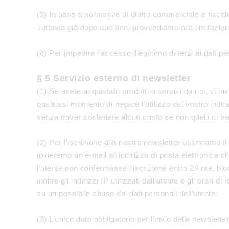
(3) In base a normative di diritto commerciale e fiscale
Tuttavia già dopo due anni provvediamo alla limitazione 
(4) Per impedire l’accesso illegittimo di terzi ai dati p
§ 5 Servizio esterno di newsletter
(1) Se avete acquistato prodotti o servizi da noi, vi inv
qualsiasi momento di negare l'utilizzo del vostro indir
senza dover sostenere alcun costo se non quelli di tra
(2) Per l’iscrizione alla nostra newsletter utilizziamo i
invieremo un’e-mail all’indirizzo di posta elettronica c
l’utente non confermasse l’iscrizione entro 24 ore, 
inoltre gli indirizzi IP utilizzati dall’utente e gli orar
su un possibile abuso dei dati personali dell’utente.
(3) L’unico dato obbligatorio per l’invio della newsletter