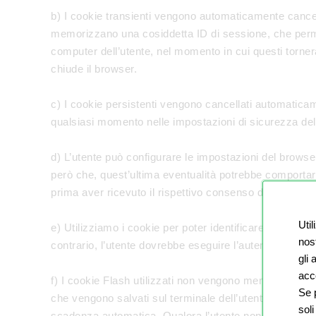
b) I cookie transienti vengono automaticamente cancella
memorizzano una cosiddetta ID di sessione, che permet
computer dell’utente, nel momento in cui questi tornerà 
chiude il browser.
c) I cookie persistenti vengono cancellati automaticam
qualsiasi momento nelle impostazioni di sicurezza del
d) L’utente può configurare le impostazioni del browser 
però che, quest’ultima eventualità potrebbe comportare
prima aver ricevuto il rispettivo consenso da parte del
Util
e) Utilizziamo i cookie per poter identificare l’utente
nost
contrario, l’utente dovrebbe eseguire l’autenticazione 
gli
acco
f) I cookie Flash utilizzati non vengono memorizzati d
Se p
che vengono salvati sul terminale dell’utente. Questi 
soli
scadenza automatica. Qualora l’utente non desideri l’el