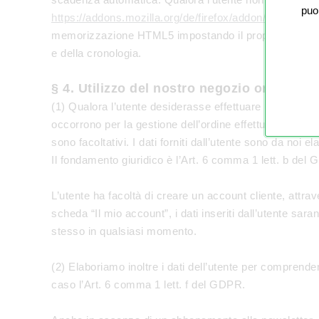
puo
https://addons.mozilla.org/de/firefox/addon/betterpriv
memorizzazione HTML5 impostando il proprio browser in
e della cronologia.
§ 4. Utilizzo del nostro negozio online e o
(1) Qualora l’utente desiderasse effettuare un ordine ne
occorrono per la gestione dell’ordine effettuato dall’ut
sono facoltativi. I dati forniti dall’utente sono da noi e
Il fondamento giuridico è l’Art. 6 comma 1 lett. b del
L’utente ha facoltà di creare un account cliente, attr
scheda “Il mio account”, i dati inseriti dall’utente sar
stesso in qualsiasi momento.
(2) Elaboriamo inoltre i dati dell’utente per comprendere
caso l’Art. 6 comma 1 lett. f del GDPR.