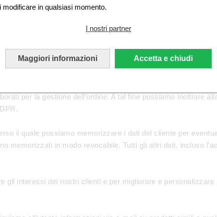
i modificare in qualsiasi momento.
acy/
oppure il cookie Adobe Flash Killer per Google Chrome. L’utent
 modalità privata. Consigliamo inoltre all’utente di provvedere
I nostri partner
Maggiori informazioni
Accetta e chiudi
fferte personalizzate
l nostro negozio online, ai fini della stipula del contratto è neces
ente. I dati obbligatori necessari per la gestione dei contratti son
laborati per la gestione dell’ordine. A tal fine possiamo inoltrare al
 GDPR.
averso il quale possiamo memorizzare i dati del cliente per eventu
anno memorizzati in modo revocabile. Tutti gli altri dati, incluso l
 gli interessi dei nostri clienti e per migliorare e personalizzare 