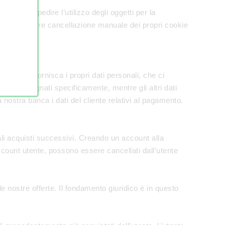
e può impedire l’utilizzo degli oggetti per la
 alla regolare cancellazione manuale dei propri cookie
sario che fornisca i propri dati personali, che ci
o contrassegnati specificamente, mentre gli altri dati
la nostra banca i dati del cliente relativi al pagamento.
ali acquisti successivi. Creando un account alla
’account utente, possono essere cancellati dall’utente
le nostre offerte. Il fondamento giuridico è in questo