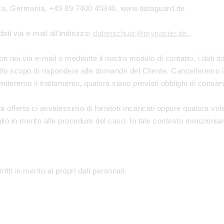
o, Germania, +49 89 7400 45840, www.dataguard.de
ati via e-mail all’indirizzo:
datenschutz@myposter.de.
.
on noi via e-mail o mediante il nostro modulo di contatto, i dati d
allo scopo di rispondere alle domande del Cliente. Cancelleremo i 
eremo il trattamento, qualora siano previsti obblighi di conserv
 offerta ci avvalessimo di fornitori incaricati oppure qualora voles
lio in merito alle procedure del caso. In tale contesto menzioniamo
iritti in merito ai propri dati personali: