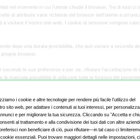
ti nel momento in cui l’utente chiude il browser. Tra di essi ci 
te di attribuire varie richieste del browser dell’utente a un’uni
a visitare il nostro sito web. I cookie di sessione vengono cancel
ente dopo una durata prestabilita, che può variare a seconda del
 proprio browser.
secondo le sue preferenze e per. es. rifiutare l’accettazione di co
 la mancata possibilità di utilizzare tutte le funzioni del presen
l’utente sul nostro sito web.
izziamo i cookie e altre tecnologie per rendere più facile l'utilizzo del
 in occasione delle sue visite successive, nel caso in cui in posse
ro sito web, per adattare i contenuti ai tuoi interessi, per personalizza
a ogni nuova visita.
 annunci e per migliorare la tua sicurezza. Cliccando su "Accetta e chiu
nsenti al trattamento e alla condivisione dei tuoi dati con altre aziend
al browser dell’utente, bensì dal plug-in Flash dell’utente. Utili
referisci non beneficiare di ciò, puoi rifiutare—in tal caso ci limiterem
oggetti memorizzano i dati necessari indipendentemente dal brows
 cookie essenziali. Puoi trovare maggiori dettagli nelle impostazioni, 
aborazione dei cookie Flash, dovrà installare il rispettivo add-o