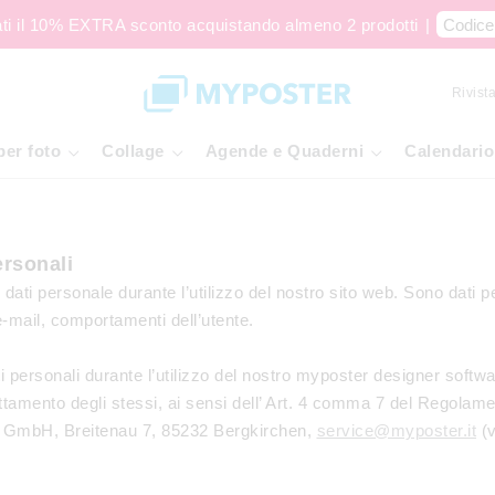
ati il 10% EXTRA sconto acquistando almeno 2 prodotti
|
Codice
Rivista
per foto
Collage
Agende e Quaderni
Calendario
ersonali
 dati personale durante l’utilizzo del nostro sito web. Sono dati pe
e-mail, comportamenti dell’utente.
ti personali durante l’utilizzo del nostro myposter designer softwa
attamento degli stessi, ai sensi dell’ Art. 4 comma 7 del Regolame
er GmbH, Breitenau 7, 85232 Bergkirchen,
service@myposter.it
(v