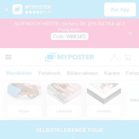
MYPOSTER
Zur App
(4,6)
NUR NOCH HEUTE: Sichere Dir 10% EXTRA ab 2
Produkten.
Code:
VIBE10
Wandbilder
Fotobuch
Bilderrahmen
Karten
Fotoc
PRE
Poster
Leinwand
Gerahmt
SELBSTKLEBENDE FOLIE