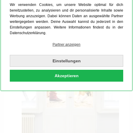
Qualität der Dekofolie, kannst Du die
Wir verwenden Cookies, um unsere Website optimal für dich
Selbstklebefolie
auch zum dekorieren
bereitzustellen, zu analysieren und dir personalisierte Inhalte sowie
Werbung anzuzeigen. Dabei können Daten an ausgewählte Partner
verwenden. Z.B. sehen Fliesen in der Küche mit
weitergegeben werden. Deine Auswahl kannst du jederzeit in den
der Dekorfolie matt toll aus! Du kannst Deine
Einstellungen anpassen. Weitere Informationen findest du in der
Klebefolien problemlos abwischen und reinigen.
Datenschutzerklärung.
Partner anzeigen
Optionen beim Foliendruck: Transparente
und weiße Klebefolie
Einstellungen
Akzeptieren