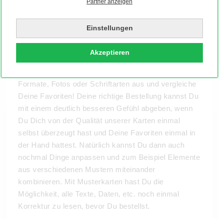
Partner anzeigen
halten? Verstehen wir gut! Deshalb kannst Du bei uns
bis zu drei Deiner Entwürfe kostenlos und
Einstellungen
unverbindlich als Muster bestellen. So kannst Du Dir
Papiersorten, Veredelungen, Designs, Stanzungen
Akzeptieren
und Motive einmal live ansehen, bevor Du Dich für
ein Modell entscheidest. Probiere auch verschiedene
Formate, Fotos oder Schriftarten aus und vergleiche
Deine Favoriten! Deine richtige Bestellung kannst Du
mit einem deutlich besseren Gefühl abgeben, wenn
Du Dich von der Qualität unserer Karten einmal
selbst überzeugt hast und Deine Favoriten einmal in
der Hand hattest. Natürlich kannst Du dann auch
nochmal Dinge anpassen und zum Beispiel Elemente
aus verschiedenen Mustern miteinander
kombinieren. Mit Musterkarten hast Du die
Möglichkeit, alle Texte, Daten, etc. noch einmal
Korrektur zu lesen, bevor Du bestellst.