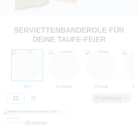
SERVIETTENBANDEROLE FÜR
DEINE TAUFE-FEIER
Alle
Symbole
Vintage
Flo
Empfehlung
HIGHLIGHT
Set anzeigen