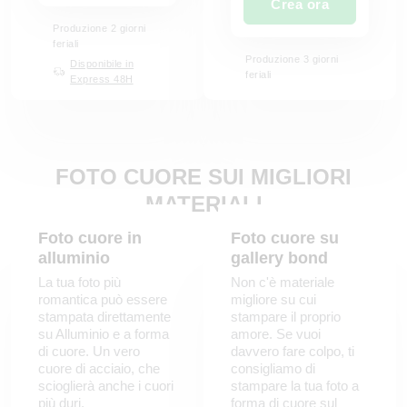
Crea ora
Produzione 2 giorni
feriali
Produzione 3 giorni
Disponibile in
feriali
Express 48H
FOTO CUORE SUI MIGLIORI
MATERIALI
Foto cuore in
Foto cuore su
alluminio
gallery bond
La tua foto più
Non c'è materiale
romantica può essere
migliore su cui
stampata direttamente
stampare il proprio
su Alluminio e a forma
amore. Se vuoi
di cuore. Un vero
davvero fare colpo, ti
cuore di acciaio, che
consigliamo di
scioglierà anche i cuori
stampare la tua foto a
più duri.
forma di cuore sul