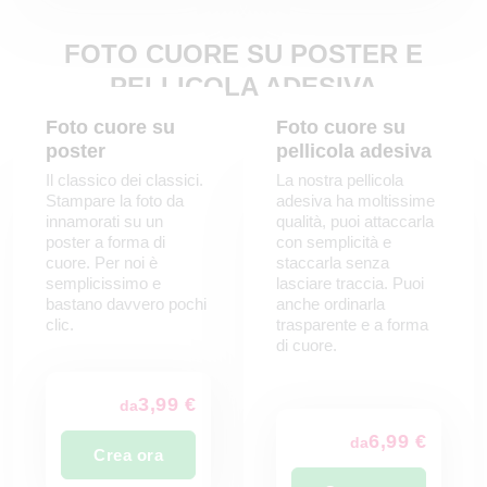
FOTO CUORE SU POSTER E
PELLICOLA ADESIVA
Foto cuore su
Foto cuore su
poster
pellicola adesiva
Il classico dei classici.
La nostra pellicola
Stampare la foto da
adesiva ha moltissime
innamorati su un
qualità, puoi attaccarla
poster a forma di
con semplicità e
cuore. Per noi è
staccarla senza
semplicissimo e
lasciare traccia. Puoi
bastano davvero pochi
anche ordinarla
clic.
trasparente e a forma
di cuore.
3,99 €
da
6,99 €
da
Crea ora