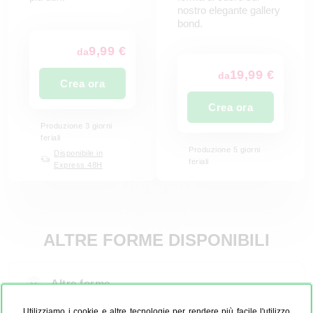
nostro elegante gallery
bond.
9,99 €
da
19,99 €
da
Crea ora
Crea ora
Produzione 3 giorni
feriali
Produzione 5 giorni
Disponibile in
feriali
Express 48H
ALTRE FORME DISPONIBILI
Altre forme
Utilizziamo i cookie e altre tecnologie per rendere più facile l'utilizzo