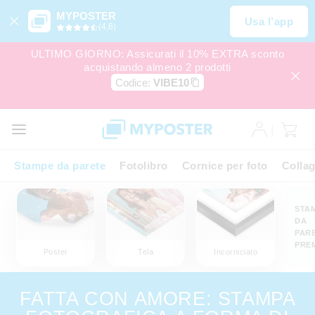
MYPOSTER
Usa l’app
(4,6)
ULTIMO GIORNO: Assicurati il 10% EXTRA sconto
acquistando almeno 2 prodotti
Codice:
VIBE10
Stampe da parete
Fotolibro
Cornice per foto
Colla
STA
DA
PAR
PRE
Poster
Tela
Incorniciato
FATTA CON AMORE: STAMPA