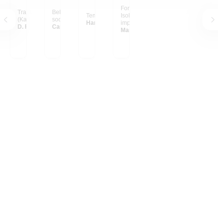
Formato 10x10; Motivo:
Tramonto a Sylt
Bellissimo e sono molto
Tempo per me.
Isola; Valore di ricordo:
(Kampen)
soddisfatta.
Hanna
impareggiabile!!!
D. F.
Caroline M.
Martin