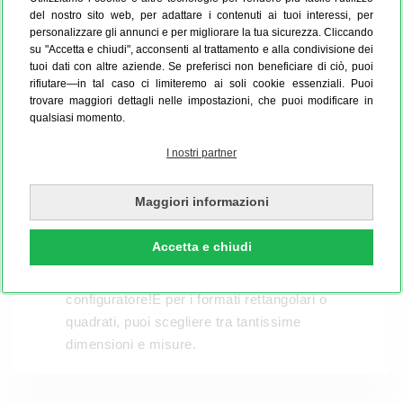
del nostro sito web, per adattare i contenuti ai tuoi interessi, per
personalizzare gli annunci e per migliorare la tua sicurezza. Cliccando
su "Accetta e chiudi", acconsenti al trattamento e alla condivisione dei
tuoi dati con altre aziende. Se preferisci non beneficiare di ciò, puoi
rifiutare—in tal caso ci limiteremo ai soli cookie essenziali. Puoi
trovare maggiori dettagli nelle impostazioni, che puoi modificare in
qualsiasi momento.
I nostri partner
Maggiori informazioni
Non deve essere per forza a forma di cuore,
Accetta e chiudi
abbiamo tanti altri formati a disposizione e li
puoi trovare direttamente nel nostro
configuratore!E per i formati rettangolari o
quadrati, puoi scegliere tra tantissime
dimensioni e misure.