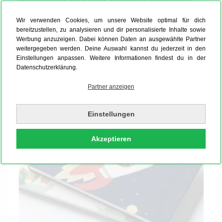
sind. So entsteht ein harmonisches Gesamtbild, bei
Wir verwenden Cookies, um unsere Website optimal für dich
dem das Cover Deine persönliche Handschrift trägt
bereitzustellen, zu analysieren und dir personalisierte Inhalte sowie
und die Innenseiten durch gewohnte
Disney-Qualität
Werbung anzuzeigen. Dabei können Daten an ausgewählte Partner
überzeugen.
weitergegeben werden. Deine Auswahl kannst du jederzeit in den
Einstellungen anpassen. Weitere Informationen findest du in der
Datenschutzerklärung.
Partner anzeigen
Einstellungen
Akzeptieren