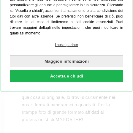
personalizzare gli annunci e per migliorare la tua sicurezza. Cliccando
Stampare
poster personalizzati
e su misura?
su "Accetta e chiudi", acconsenti al trattamento e alla condivisione dei
Questa è la nostra specialità! Puoi creare poster
tuoi dati con altre aziende. Se preferisci non beneficiare di ciò, puoi
rifiutare—in tal caso ci limiteremo ai soli cookie essenziali. Puoi
personalizzati da 10x9 cm fino a 500x140 cm. Il
trovare maggiori dettagli nelle impostazioni, che puoi modificare in
nostro configuratore prodotti ti semplifica tutto:
qualsiasi momento.
dopo aver caricato la tua foto, esso analizza la
I nostri partner
qualità dell'immagine e ti fornisce un primo
consiglio sulle dimensioni ottimali per ottenere il
miglior risultato possibile. Nel nostro
Maggiori informazioni
configuratore troverai ovviamente anche
un'ampia offerta di formati convenzionali.
I
Accetta e chiudi
preferiti dei nostri clienti
sono i poster nei
formati
20x30, 40x30 e 50x70 cm
. Se cerchi
qualcosa di originale, lo trovi sicuramente nei
nostri formati panoramici o quadrati. Per la
stampa foto di grande formato
affidati ai
professionisti di MYPOSTER!