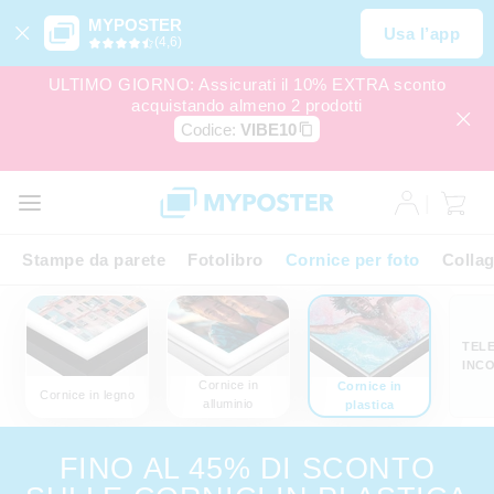
MYPOSTER
Usa l’app
(4,6)
ULTIMO GIORNO: Assicurati il 10% EXTRA sconto
acquistando almeno 2 prodotti
Codice:
VIBE10
Stampe da parete
Fotolibro
Cornice per foto
Colla
TEL
INCO
Cornice in
Cornice in
Cornice in legno
alluminio
plastica
FINO AL 45% DI SCONTO