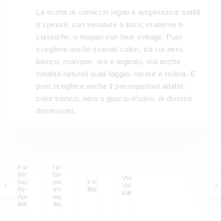
La scelta di cornici in legno è amplissima: sottili
o spesse, con venature o lisce, moderne o
classiche, o magari con look vintage. Puoi
scegliere anche svariati colori, tra cui nero,
bianco, marrone, oro e argento, ma anche
tonalità naturali quali faggio, rovere e radica. E
puoi scegliere anche il passepartout adatto:
color bianco, nero o guscio d’uovo, di diverse
dimensioni.
Il sentiero di Ho-Chi-
I più bei ricordi di
Minh nel parco
famiglia su grandi
VW Bulli nella Yosemite
nazionale Phong-Nha-
poster, un vero colpo
Il mio posto felice
Valley
Ke-Bang, Vietnam.
d'occhio nel nostro
Büsra C.
Lukas S.
Appeso al tavolo da
soggiorno. Li adoro e
pranzo.
Angelina & Sergej
abbiamo ancora molti
Jessica E.
progetti con le nostre
amate foto in casa