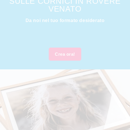
SULLE CORNICI IN ROVERE
VENATO
Da noi nel tuo formato desiderato
Crea ora!