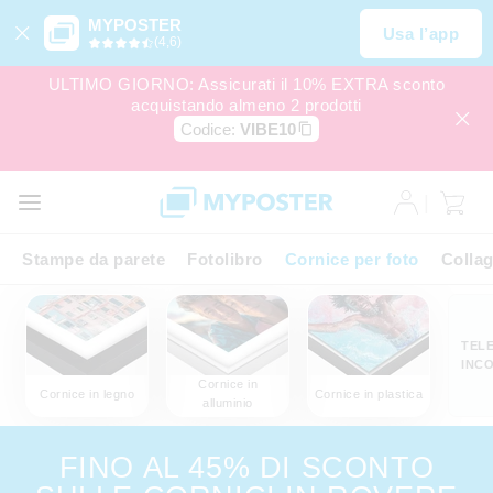
MYPOSTER
Usa l’app
(4,6)
ULTIMO GIORNO: Assicurati il 10% EXTRA sconto
acquistando almeno 2 prodotti
Codice:
VIBE10
Stampe da parete
Fotolibro
Cornice per foto
Colla
TEL
INCO
Cornice in
Cornice in legno
Cornice in plastica
alluminio
FINO AL 45% DI SCONTO