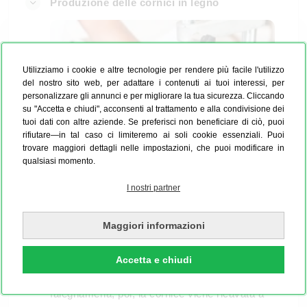
Produzione delle cornici in legno
Utilizziamo i cookie e altre tecnologie per rendere più facile l'utilizzo
del nostro sito web, per adattare i contenuti ai tuoi interessi, per
personalizzare gli annunci e per migliorare la tua sicurezza. Cliccando
su "Accetta e chiudi", acconsenti al trattamento e alla condivisione dei
tuoi dati con altre aziende. Se preferisci non beneficiare di ciò, puoi
rifiutare—in tal caso ci limiteremo ai soli cookie essenziali. Puoi
trovare maggiori dettagli nelle impostazioni, che puoi modificare in
qualsiasi momento.
I nostri partner
Se ordini un poster con cornice di legno, il tuo
soggetto viene innanzitutto stampato su carta
Maggiori informazioni
fotografica di qualità, che poi può essere
provvista di laminazione opaca o lucida per una
Accetta e chiudi
protezione aggiuntiva. Nel nostro laboratorio di
falegnameria, poi, la cornice viene ricavata a