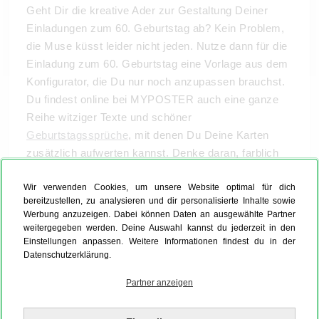
Geht Dir die kreative Ader zur Gestaltung Deiner
Einladungen zum 60. Geburtstag ab? Kein Problem,
die Muse küsst leider nicht jeden. Nutze dann für die
Einladung zum 60. Geburtstag eine Vorlage aus dem
Konfigurator, die Du nur noch anzupassen brauchst.
Du findest online bei MYPOSTER auch eine ganze
Reihe witziger Texte und schöner
Geburtstagssprüche
, mit denen Du Deine Karten
zusätzlich aufwerten kannst. Denke daran, farblich
passende Umschläge mitzubestellen, wenn Du Deine
Wir verwenden Cookies, um unsere Website optimal für dich
Einladung zum 60. Geburtstag drucken lässt.
bereitzustellen, zu analysieren und dir personalisierte Inhalte sowie
Werbung anzuzeigen. Dabei können Daten an ausgewählte Partner
weitergegeben werden. Deine Auswahl kannst du jederzeit in den
Einstellungen anpassen. Weitere Informationen findest du in der
Datenschutzerklärung.
Partner anzeigen