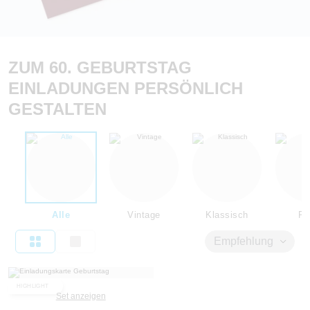
ZUM 60. GEBURTSTAG
EINLADUNGEN PERSÖNLICH
GESTALTEN
Alle
Vintage
Klassisch
Flo
Empfehlung
HIGHLIGHT
Set anzeigen