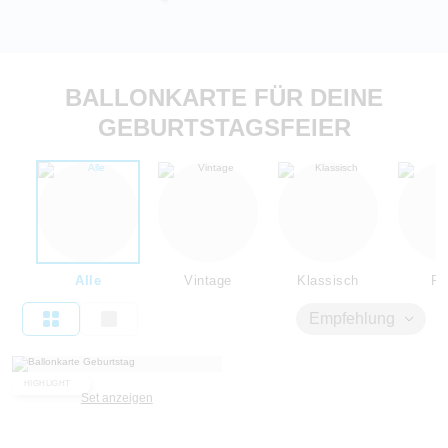
BALLONKARTE FÜR DEINE
GEBURTSTAGSFEIER
Alle
Vintage
Klassisch
Flo
Empfehlung
HIGHLIGHT
Set anzeigen