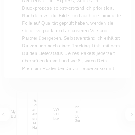
Dein Poster per Express, wird es im
Druckprozess selbstverständlich priorisiert.
Nachdem wir die Bilder und auch die laminierte
Folie auf Qualität geprüft haben, werden sie
sicher verpackt und an unseren Versand-
Partner übergeben. Selbstverständlich erhältst
Du von uns noch einen Tracking-Link, mit dem
Du den Lieferstatus Deines Pakets jederzeit
überprüfen kannst und weißt, wann Dein
Premium Poster bei Dir zu Hause ankommt.
Die schönsten
Familien-Erinnerungen
Ich bin sehr zufrieden
auf großen Postern, so
VW Bulli im Yosemite
My happy place
mit den Bildern. Die
ein Hingucker in
Valley
Büsra C.
Qualität ist super!
unserem Wohnzimmer.
Lukas S. aus
Janina
Ich liebe sie und wir
Jessica E. aus
haben in unserem
Hainburg
Haus noch einiges vor