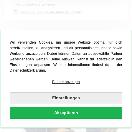
Produktionszeit 4 Werktage
Auch als Express innerhalb 24h möglich
MEHR INFORMATIONEN RUND UM
FOTOS LAMINIERTEN
Wir verwenden Cookies, um unsere Website optimal für dich
bereitzustellen, zu analysieren und dir personalisierte Inhalte sowie
Werbung anzuzeigen. Dabei können Daten an ausgewählte Partner
weitergegeben werden. Deine Auswahl kannst du jederzeit in den
Dein laminiertes Poster - Unsere
Einstellungen anpassen. Weitere Informationen findest du in der
Drucktechnik
Datenschutzerklärung.
Partner anzeigen
Einstellungen
Akzeptieren