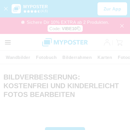
MYPOSTER
Zur App
(4,6)
🪩 Sichere Dir 10% EXTRA ab 2 Produkten.
Code:
VIBE10
Wandbilder
Fotobuch
Bilderrahmen
Karten
Fotoc
BILDVERBESSERUNG:
KOSTENFREI UND KINDERLEICHT
FOTOS BEARBEITEN