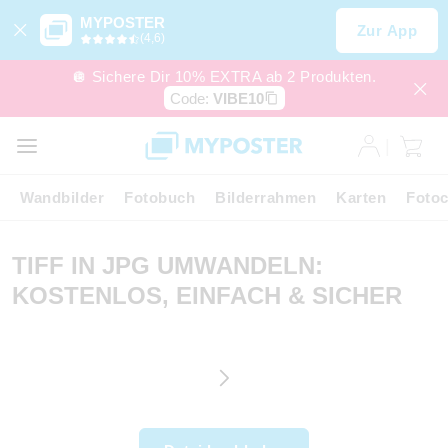
MYPOSTER
Zur App
(4,6)
🪩 Sichere Dir 10% EXTRA ab 2 Produkten.
Code:
VIBE10
Wandbilder
Fotobuch
Bilderrahmen
Karten
Fotoc
TIFF IN JPG UMWANDELN:
KOSTENLOS, EINFACH & SICHER